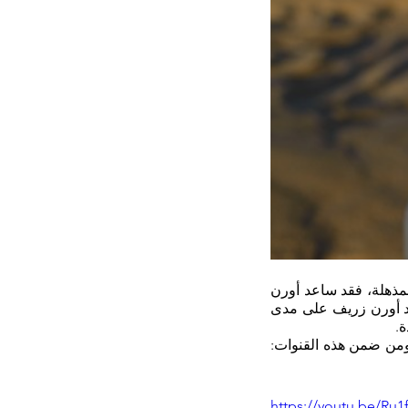
بواسطة الطريقة الفريدة التي طوّرها أورن زريف على مدى سنوات عدة، إضافة لإمكانياته المذهلة، فقد ساعد أورن 
لقد ساعد أورن زريف على مدى 
لقد اشتهر أورن زريف على مدى 30 عام في كافة قنوات التواصل في الدولة والعالم اجمع، ومن ضمن هذه القنوات: 
https://youtu.be/Ru1