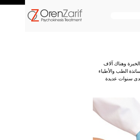
انا اعلم بالضبط ما الذي يجب عمله. املك 30 سنة من الخبرة وهناك آلاف 
اتذة الطب والأطباء 
مدى سنوات عديدة 