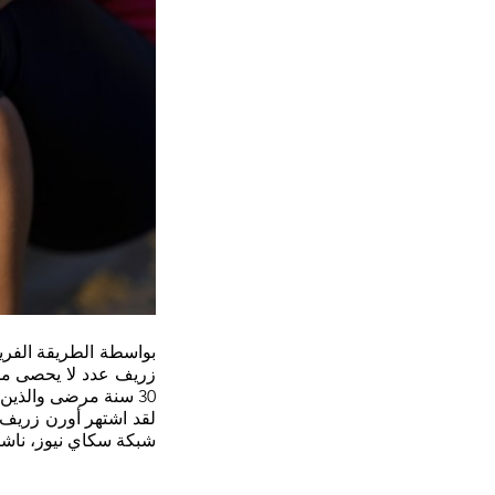
زريف عدد لا يحصى من 
30 سنة مرضى والذين يتشكون في جميع أرجاء المعمورة من العديد من مشاكل عديدة ومعقدة. 
شبكة سكاي نيوز، ناش