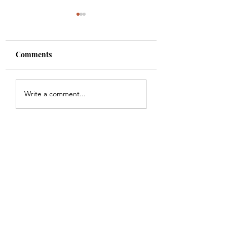
Comments
أورن زريف
الطريقة الصحيحة لتحفيز
Write a comment...
قوى الشفاء الذاتي للجسم