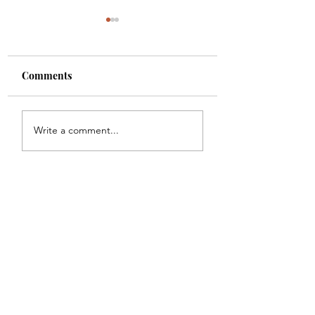
Comments
أورن زريف
الطريقة الصحيحة لتحفيز
Write a comment...
قوى الشفاء الذاتي للجسم