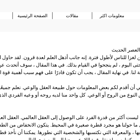
معلومات اكثر
مقالات
الصفحة الرئيسية
العصر الحديث
 لغزا للناس لأطول فترة. إنه جانب أذهل العلم لعدة قرون. لقد حاول ال
ى اليوم ، لم ينجحوا في القيام بذلك. في هذا المقال ، سوف أتحدث عن 
 لنا. في نهاية المقال ، يجب أن تكون قادرًا على فهم سبب أهمية قوة ا
لي أن أقدم لكم بعض المعلومات حول طبيعة العقل والوعي. نعلم جميعًا 
النوع من الروح أو الوعي. كل واحد منا لديه روحه أو وعيه الفردي الذي 
 ليست أكثر من قدرة الفرد على الوصول إلى العقل العالمي. العقل العا
ما حولنا هو مجرد قطرة صغيرة في المحيط. يتكون الانخفاض من الطعام
ا ، والمعرفة التي نكتسبها والشخصية التي نطورها. يمكننا أن نأخذ قط
يمكننا بسهولة نقل قوة اللاوعي معنا إلى المستوى التالي.