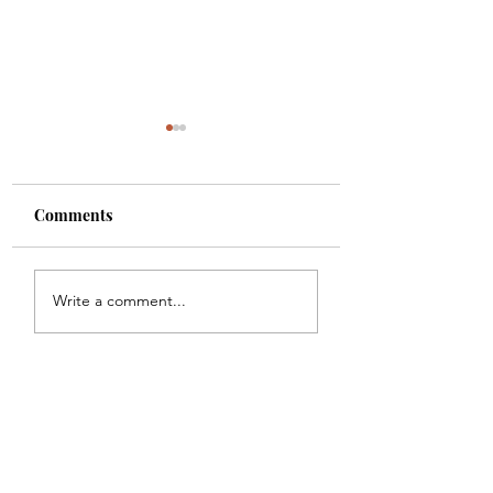
Comments
أورن زريف
الطريقة الصحيحة لتحفيز
Write a comment...
قوى الشفاء الذاتي للجسم