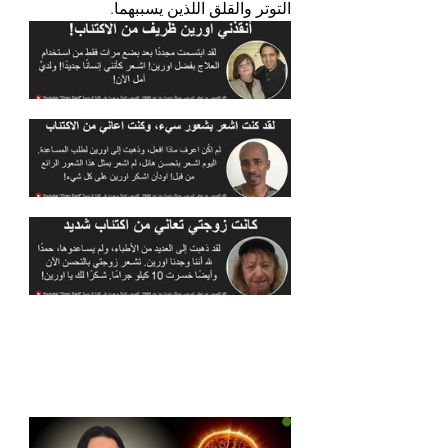
التوتر والقلق اللذين يسببهما.