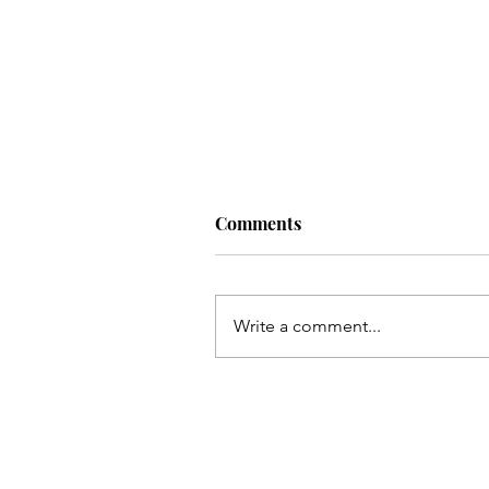
Comments
Write a comment...
ورن زريف-خلايا سرطان الكبد -
الأشكال المختلفةإذا بدأ الورم
الخبيث في الكبد ، فإنه يُعرف با