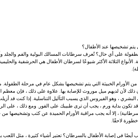
 يتم تشخيصها عند الأطفال؟
فولة على أي حال؟ تُعرف سرطانات المسالك البولية والفم والجلد وأ
. الأنواع الثلاثة الأكثر شيوعًا لسرطان الأطفال هي الحرشفية والحليم
).
أكثر من 100 نوع من الأورام الخبيثة التي يتم تشخيصها بشكل عام في مرحلة الطفو
ن ذلك لأن لديهم ميل موروث للإصابة بها. علاوة على ذلك ، فإن معظم ال
البشري ، وهو الفيروس الذي يسبب الثآليل التناسلية. إذا كنت قد أزي
قد تكون بداية ورم ، يجب أن ترى طبيبك على الفور. ومع ذلك ، على الرغ
طانية) ، إلا أنه يجب مراقبة الأورام الحميدة عن كثب وتشخيصها من ق
طورة لاحقًا.
أيضًا في إصابة الأطفال بالسرطان؟ تعتبر أشياء كثيرة ، مثل اللعب بالن