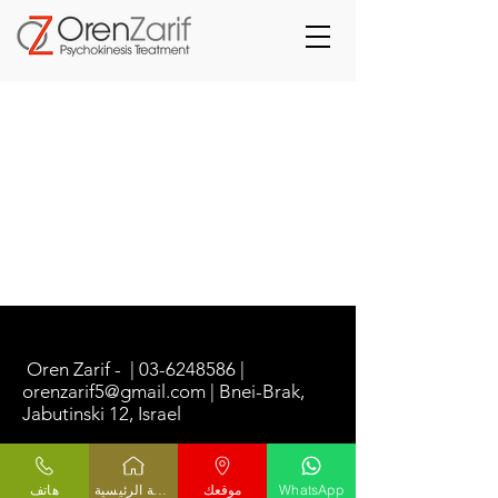
Oren Zarif - |
03-6248586
|
orenzarif5@gmail.com
| Bnei-Brak,
Jabutinski 12, Israel
هاتف
الصفحة الرئيسية
موقعك
WhatsApp